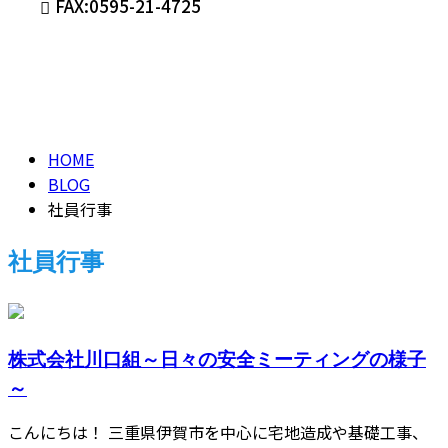
FAX:0595-21-4725
社員行事
メールフォーム
EVENT
HOME
BLOG
社員行事
社員行事
株式会社川口組～日々の安全ミーティングの様子
～
こんにちは！ 三重県伊賀市を中心に宅地造成や基礎工事、