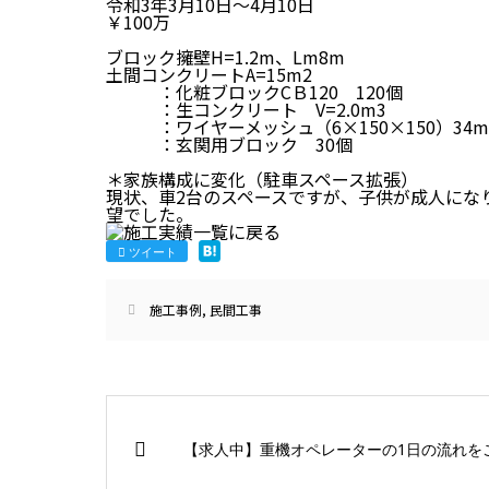
令和3年3月10日～4月10日
￥100万
ブロック擁壁H=1.2m、Lm8m
土間コンクリートA=15m2
：化粧ブロックCＢ120 120個
：生コンクリート V=2.0m3
：ワイヤーメッシュ（6×150×150）34m
：玄関用ブロック 30個
＊家族構成に変化（駐車スペース拡張）
現状、車2台のスペースですが、子供が成人にな
望でした。
ツイート
施工事例
,
民間工事
【求人中】重機オペレーターの1日の流れを