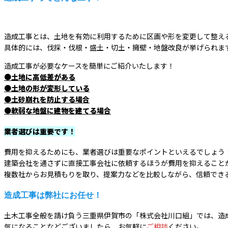
造成工事とは、土地を有効に利用するために区画や形を変更して整え
具体的には、伐採・伐根・盛土・切土・擁壁・地盤改良が挙げられま
造成工事が必要なケースを簡単にご紹介いたします！
●土地に高低差がある
●土地の形が変形している
●土砂崩れを防止する場合
●軟弱な地盤に建物を建てる場合
業者選びは重要です！
費用を抑えるためにも、業者選びは重要なポイントといえるでしょう
建築会社を通さずに直接工事会社に依頼するほうが費用を抑えること
複数社からお見積もりを取り、提案力などを比較しながら、信頼でき
造成工事は弊社にお任せ！
土木工事全般を請け負う三重県伊賀市の「株式会社川口組」では、造
気になることなどございましたら、お気軽に
ご相談
ください。