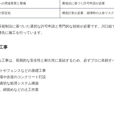
への用途変更と整備
農地法に基づく許可申請が必要
の安定化
構造計算が必要、崩壊時の人命リスク
等規制法に基づいた適切な許可申請と専門的な技術が必要です。川口組
優先に施工を行っています。
工事
る工事は、長期的な安全性と耐久性に直結するため、必ずプロに依頼す
トやフェンスなどの基礎工事
場や歩道のコンクリート打設
適切な処理システム構築
、締固めなどの土工作業