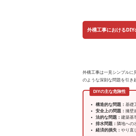
外構工事におけるDI
外構工事は一見シンプルに
のような深刻な問題を引き
DIYの主な危険性
構造的な問題：
基礎
安全上の問題：
擁壁
法的な問題：
建築基
排水問題：
隣地への
経済的損失：
やり直