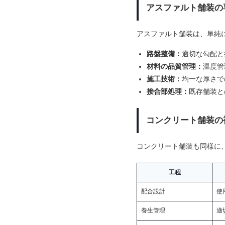
アスファルト舗装の
アスファルト舗装は、単純
路盤整備：
適切な勾配と
材料の品質管理：
温度管
施工技術：
均一な厚さで
接合部処理：
既存舗装と
コンクリート舗装の
コンクリート舗装も同様に
工程
配合設計
使
養生管理
適