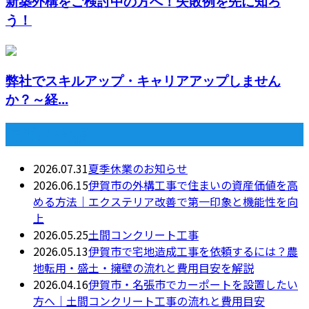
新築外構をご検討中の方へ！失敗例を先に知ろ
う！
弊社でスキルアップ・キャリアアップしません
か？～経...
最近の投稿
2026.07.31
夏季休業のお知らせ
2026.06.15
伊賀市の外構工事で住まいの資産価値を高
める方法｜エクステリア改善で第一印象と機能性を向
上
2026.05.25
土間コンクリート工事
2026.05.13
伊賀市で宅地造成工事を依頼するには？農
地転用・盛土・擁壁の流れと費用目安を解説
2026.04.16
伊賀市・名張市でカーポートを設置したい
方へ｜土間コンクリート工事の流れと費用目安