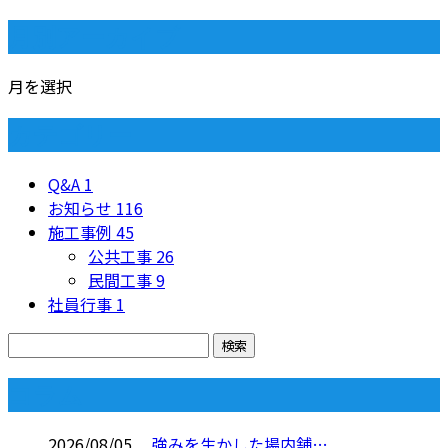
月別アーカイブ
月を選択
カテゴリー
Q&A
1
お知らせ
116
施工事例
45
公共工事
26
民間工事
9
社員行事
1
コラム
2026/08/05
強みを生かした場内舗…