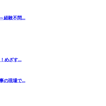
経験不問...
めざす...
の現場で...