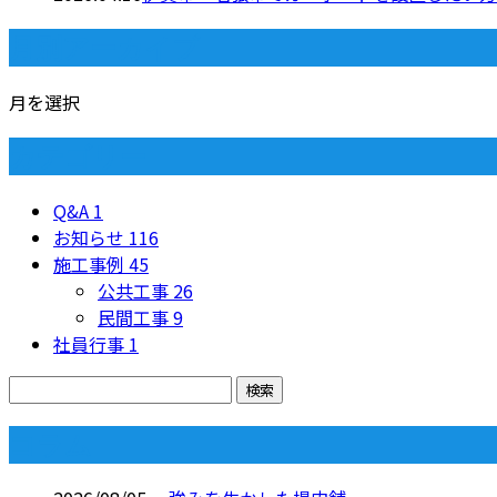
月別アーカイブ
月を選択
カテゴリー
Q&A
1
お知らせ
116
施工事例
45
公共工事
26
民間工事
9
社員行事
1
コラム