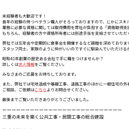
未経験者も大歓迎です！
長年の経験の持つベテラン職人がそろっておりますので、じかにスキ
業務に必要な資格に関しては取得費用を弊社が負担する「資格取得支
もちろん、経験者の方や資格所有者には別途手当を支給させていただ
弊社では忘年会や定期的に食事会を開催するなど親睦を深めておりま
スタッフ同士、家族のように仲がいいのですぐに馴染んでいただける
昭和41年創業の歴史ある会社で手に職をつけませんか？
詳しくは
求人情報
をご覧ください。
みなさまのご応募をお待ちしております。
また、弊社では宅地造成や基礎工事、道路工事のほかに一般住宅の外
ご相談、ご依頼は
こちら
よりお問合せください。
最後までご覧いただきありがとうございました。
ーーーーーーーーーーーーーーーーーーーーーーーーーー
三重の未来を築く公共工事・民間工事の総合建設